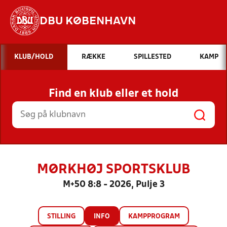
DBU KØBENHAVN
Hvad vil du søge efter?
KLUB/HOLD
RÆKKE
SPILLESTED
KAMP
INDHOLD OG NYHEDER
Find en klub eller et hold
STILLINGER, RESULTATER, KLUBBER OG
HOLD
MØRKHØJ SPORTSKLUB
M+50 8:8 - 2026, Pulje 3
STILLING
INFO
KAMPPROGRAM