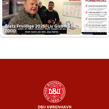
Årets Frivillige 2025, Liv Gish fra FA
Webinar - K
2000
foråret 202
DBU KØBENHAVN