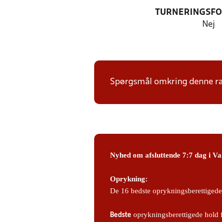
TURNERINGSF
Nej
Spørgsmål omkring denne ræ
Nyhed om afsluttende 7:7 dag i Va
Oprykning:
De 16 bedste oprykningsberettigede 
oprykningsberettigede hold fi
Bedste