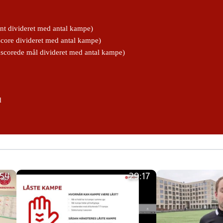
int divideret med antal kampe)
core divideret med antal kampe)
l scorede mål divideret med antal kampe)
d
:54
29:17