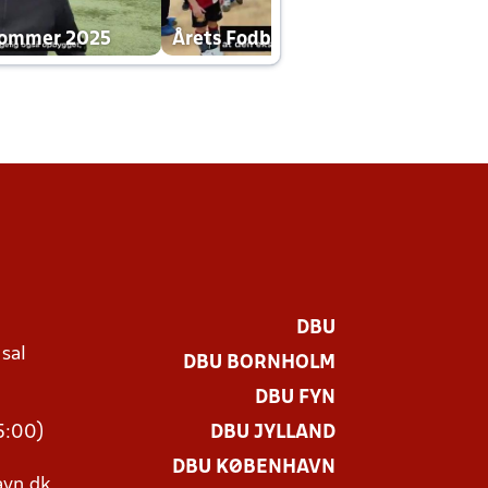
dommer 2025
Årets Fodboldklub 2025 mp4
DBU
 sal
DBU BORNHOLM
Ø
DBU FYN
15:00)
DBU JYLLAND
DBU KØBENHAVN
vn.dk