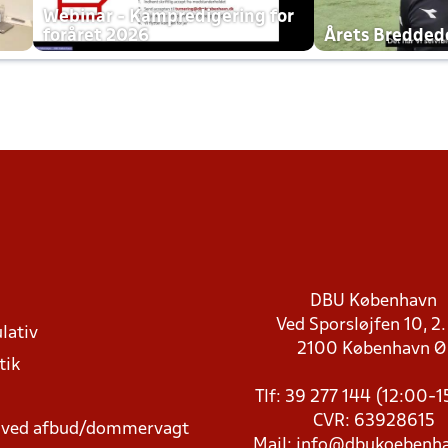
h
Webinar - Kampredigering for
foråret 2026
Årets Bredde
DBU København
Ved Sporsløjfen 10, 2.
lativ
2100 København 
tik
Tlf: 39 277 144 (12:00-
CVR: 63928615
t ved afbud/dommervagt
Mail:
info@dbukoebenha