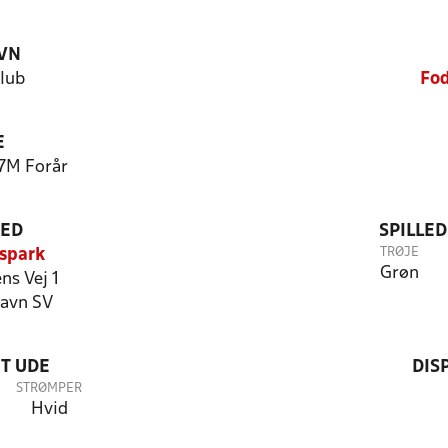
VN
lub
Fod
E
 7M Forår
TED
SPILLE
TRØJE
spark
Grøn
ns Vej 1
avn SV
T UDE
DIS
STRØMPER
Hvid