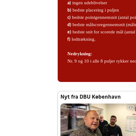
ingen udeblivelser
a)
bedste placering i puljen
b)
bedste pointgennemsnit (antal po
c)
bedste målscoregennemsnit (måls
d)
bedste snit for scorede mål (anta
e)
lodtrækning.
f)
Nedrykning:
Nr. 9 og 10 i alle 8 puljer rykker ne
Nyt fra DBU København
02