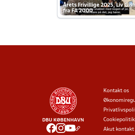
Årets Frivillige 2025, Liv Gis
fra FA 2000
Kontakt os
Økonomiregu
Privatlivspoli
Cookiepolitik
DBU KØBENHAVN
Akut kontak