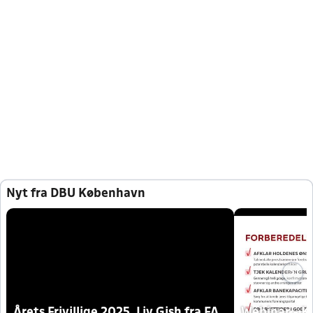
Nyt fra DBU København
Årets Frivillige 2025, Liv Gish fra FA
Webinar - K