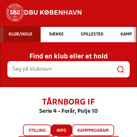
DBU KØBENHAVN
Hvad vil du søge efter?
KLUB/HOLD
RÆKKE
SPILLESTED
KAMP
INDHOLD OG NYHEDER
Find en klub eller et hold
STILLINGER, RESULTATER, KLUBBER OG
HOLD
TÅRNBORG IF
Serie 4 - Forår, Pulje 10
STILLING
INFO
KAMPPROGRAM