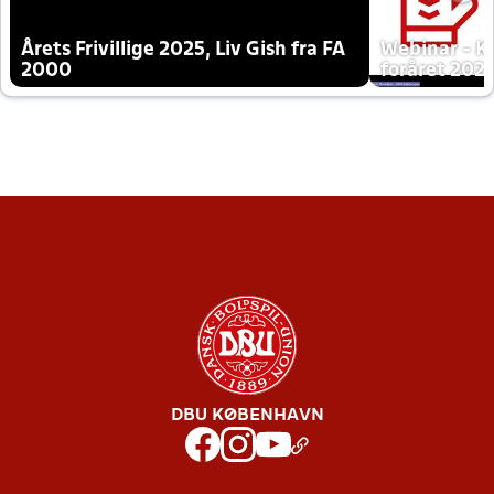
Årets Frivillige 2025, Liv Gish fra FA
Webinar - K
2000
foråret 202
DBU KØBENHAVN