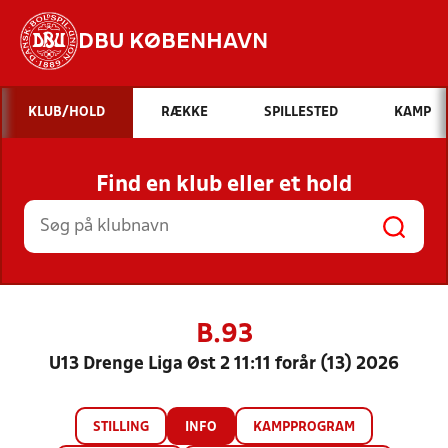
DBU KØBENHAVN
Hvad vil du søge efter?
KLUB/HOLD
RÆKKE
SPILLESTED
KAMP
INDHOLD OG NYHEDER
Find en klub eller et hold
STILLINGER, RESULTATER, KLUBBER OG
HOLD
B.93
U13 Drenge Liga Øst 2 11:11 forår (13) 2026
STILLING
INFO
KAMPPROGRAM