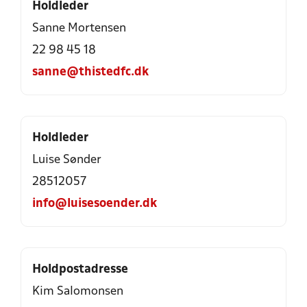
Holdleder
Sanne Mortensen
22 98 45 18
sanne@thistedfc.dk
Holdleder
Luise Sønder
28512057
info@luisesoender.dk
Holdpostadresse
Kim Salomonsen