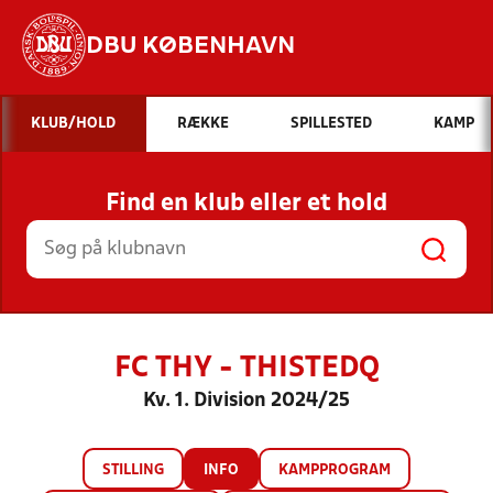
DBU KØBENHAVN
Hvad vil du søge efter?
KLUB/HOLD
RÆKKE
SPILLESTED
KAMP
INDHOLD OG NYHEDER
Find en klub eller et hold
STILLINGER, RESULTATER, KLUBBER OG
HOLD
FC THY - THISTEDQ
Kv. 1. Division 2024/25
STILLING
INFO
KAMPPROGRAM