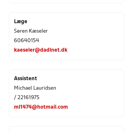
Læge
Søren Kæseler
60640154
kaeseler@dadlnet.dk
Assistent
Michael Lauridsen
/ 22161975
ml1474@hotmail.com