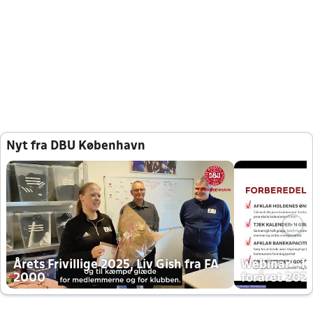
Nyt fra DBU København
Årets Frivillige 2025, Liv Gish fra FA
Webinar - K
2000
foråret 202