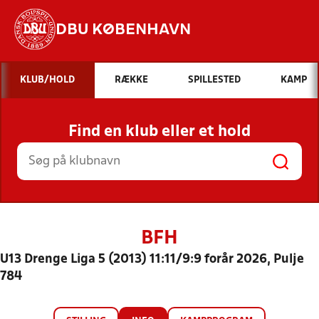
DBU KØBENHAVN
Hvad vil du søge efter?
KLUB/HOLD
RÆKKE
SPILLESTED
KAMP
INDHOLD OG NYHEDER
Find en klub eller et hold
STILLINGER, RESULTATER, KLUBBER OG
HOLD
BFH
U13 Drenge Liga 5 (2013) 11:11/9:9 forår 2026, Pulje
784