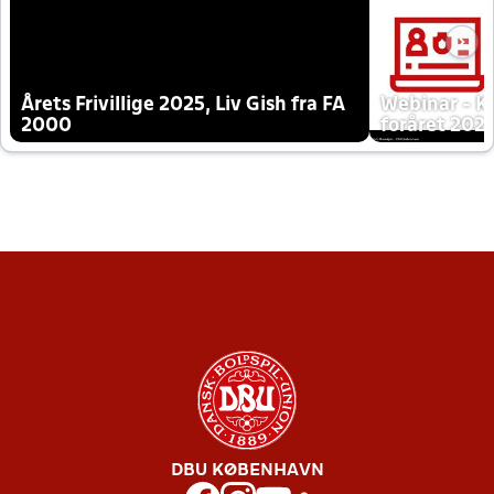
Årets Frivillige 2025, Liv Gish fra FA
Webinar - K
2000
foråret 202
DBU KØBENHAVN