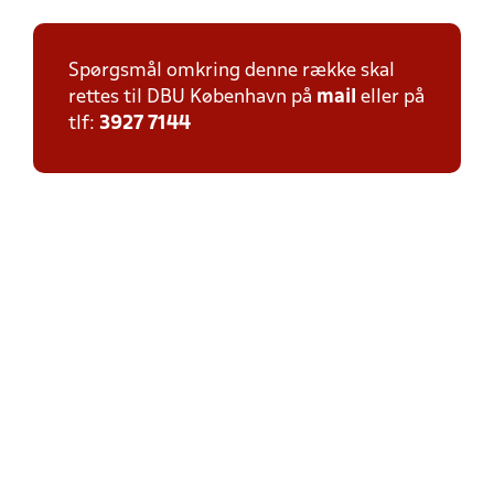
Spørgsmål omkring denne række skal
rettes til DBU København på
mail
eller på
tlf:
3927 7144