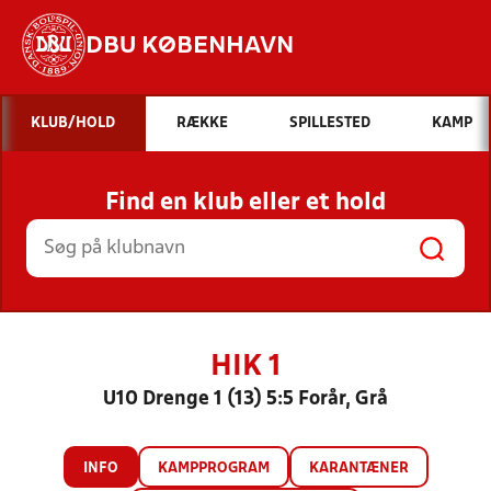
DBU KØBENHAVN
Hvad vil du søge efter?
KLUB/HOLD
RÆKKE
SPILLESTED
KAMP
INDHOLD OG NYHEDER
Find en klub eller et hold
STILLINGER, RESULTATER, KLUBBER OG
HOLD
HIK 1
U10 Drenge 1 (13) 5:5 Forår, Grå
INFO
KAMPPROGRAM
KARANTÆNER