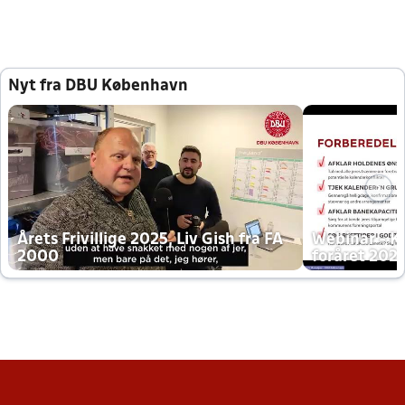
Nyt fra DBU København
Årets Frivillige 2025, Liv Gish fra FA
Webinar - K
2000
foråret 202