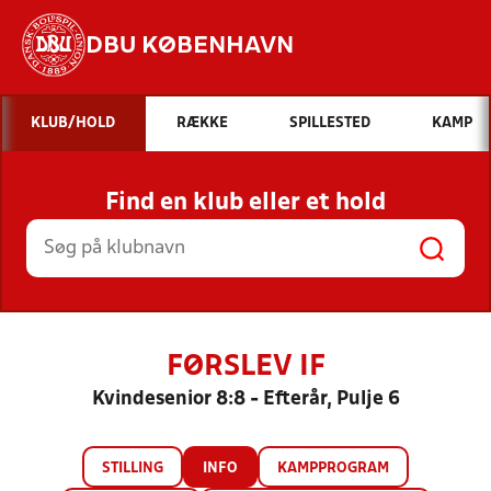
DBU KØBENHAVN
Hvad vil du søge efter?
KLUB/HOLD
RÆKKE
SPILLESTED
KAMP
INDHOLD OG NYHEDER
Find en klub eller et hold
STILLINGER, RESULTATER, KLUBBER OG
HOLD
FØRSLEV IF
Kvindesenior 8:8 - Efterår, Pulje 6
STILLING
INFO
KAMPPROGRAM