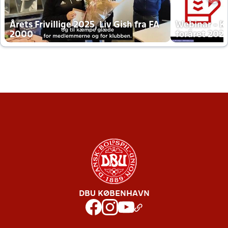
Årets Frivillige 2025, Liv Gish fra FA
Webinar - K
2000
foråret 202
DBU KØBENHAVN