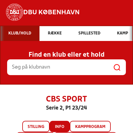
DBU KØBENHAVN
Hvad vil du søge efter?
KLUB/HOLD
RÆKKE
SPILLESTED
KAMP
INDHOLD OG NYHEDER
Find en klub eller et hold
STILLINGER, RESULTATER, KLUBBER OG
HOLD
CBS SPORT
Serie 2, P1 23/24
STILLING
INFO
KAMPPROGRAM