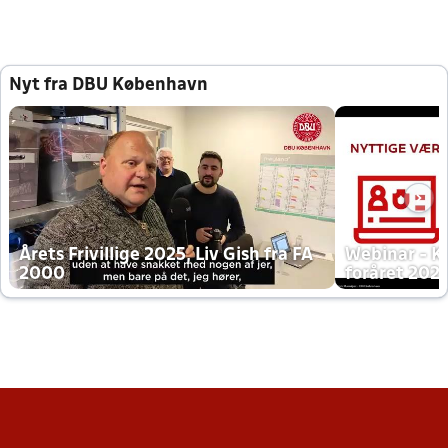
Nyt fra DBU København
Årets Frivillige 2025, Liv Gish fra FA
Webinar - K
2000
foråret 202