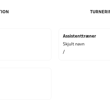
TION
TURNERI
Assistenttræner
Skjult navn
/