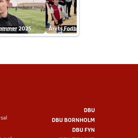
dommer 2025
Årets Fodboldklub 2025 mp4
DBU
 sal
DBU BORNHOLM
Ø
DBU FYN