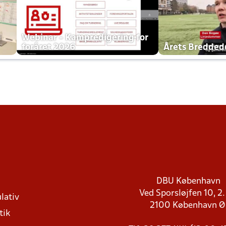
h
Webinar - Kampredigering for
foråret 2026
Årets Bredde
DBU København
Ved Sporsløjfen 10, 2.
lativ
2100 København 
tik