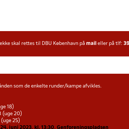
kke skal rettes til DBU København på
mail
eller på tlf:
39
ånden som de enkelte runder/kampe afvikles.
uge 18)
3 (uge 20)
3 (uge 25)
 24. juni 2023, kl. 13:30, Genforeningspladsen