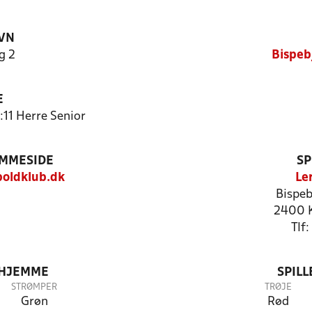
VN
g 2
Bispeb
E
:11 Herre Senior
EMMESIDE
SP
oldklub.dk
Le
Bispeb
2400 
Tlf
 HJEMME
SPIL
STRØMPER
TRØJE
Grøn
Rød