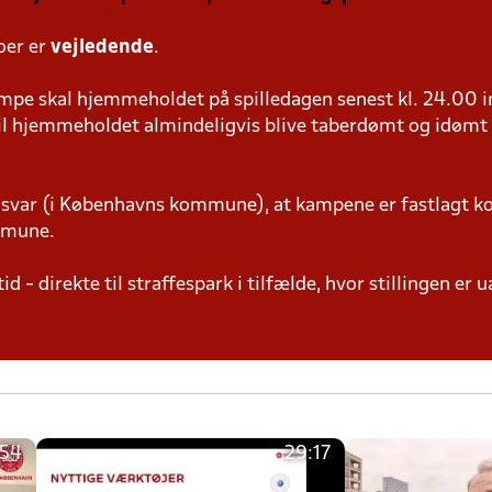
oer er
vejledende
.
pe skal hjemmeholdet på spilledagen senest kl. 24.00 i
 vil hjemmeholdet almindeligvis blive taberdømt og idømt
svar (i Københavns kommune), at kampene er fastlagt ko
mmune.
id - direkte til straffespark i tilfælde, hvor stillingen er 
:54
29:17