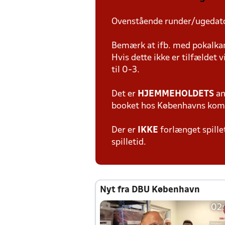
Ovenstående runder/ugedat
Bemærk at ifb. med pokalkam
Hvis dette ikke er tilfældet
til 0-3.
Det er
HJEMMEHOLDETS
an
booket hos Københavns ko
Der er
IKKE
forlænget spillet
spilletid.
Nyt fra DBU København
02