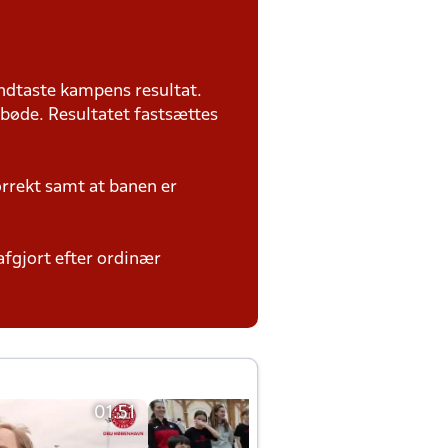
ndtaste kampens resultat.
 bøde. Resultatet fastsættes
rrekt samt at banen er
uafgjort efter ordinær
01:51
01:42