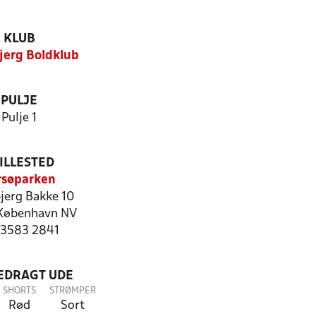
KLUB
jerg Boldklub
PULJE
Pulje 1
ILLESTED
rsøparken
jerg Bakke 10
København NV
: 3583 2841
LEDRAGT UDE
SHORTS
STRØMPER
Rød
Sort