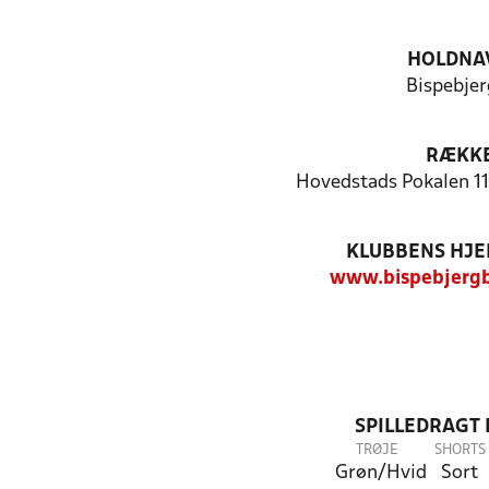
HOLDNA
Bispebjer
RÆKK
Hovedstads Pokalen 11
KLUBBENS HJ
www.bispebjergb
SPILLEDRAGT
TRØJE
SHORTS
Grøn/Hvid
Sort