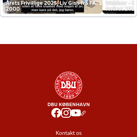
Årets Frivillige 2025, Liv Gish fra FA
Webinar - K
2000
foråret 202
DBU KØBENHAVN
Kontakt os