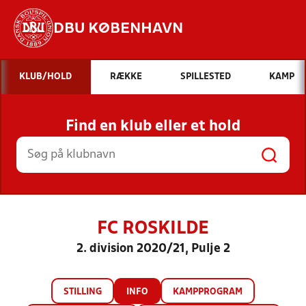
DBU KØBENHAVN
Hvad vil du søge efter?
KLUB/HOLD
RÆKKE
SPILLESTED
KAMP
INDHOLD OG NYHEDER
Find en klub eller et hold
STILLINGER, RESULTATER, KLUBBER OG
HOLD
FC ROSKILDE
2. division 2020/21, Pulje 2
STILLING
INFO
KAMPPROGRAM