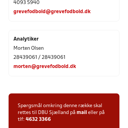
4093 5940
grevefodbold@grevefodbold.dk
Analytiker
Morten Olsen
28439061 / 28439061
morten@grevefodbold.dk
Spørgsmål omkring denne række skal
rettes til DBU Sjælland på
mail
eller på
tlf:
4632 3366