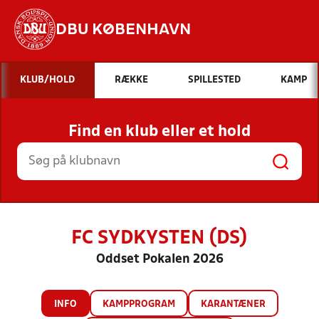
DBU KØBENHAVN
Hvad vil du søge efter?
KLUB/HOLD
RÆKKE
SPILLESTED
KAMP
INDHOLD OG NYHEDER
Find en klub eller et hold
STILLINGER, RESULTATER, KLUBBER OG
HOLD
FC SYDKYSTEN (DS)
Oddset Pokalen 2026
INFO
KAMPPROGRAM
KARANTÆNER