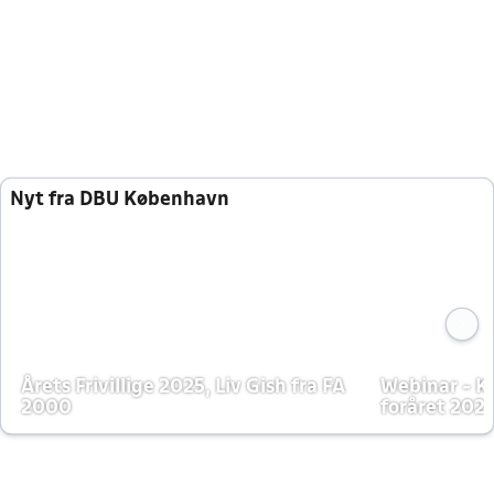
Nyt fra DBU København
Årets Frivillige 2025, Liv Gish fra FA
Webinar - K
2000
foråret 202