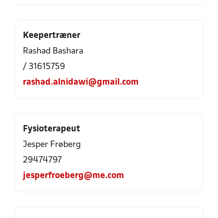
Keepertræner
Rashad Bashara
/ 31615759
rashad.alnidawi@gmail.com
Fysioterapeut
Jesper Frøberg
29474797
jesperfroeberg@me.com