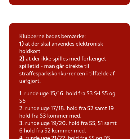
Klubberne bedes bemærke:
1)
at der skal anvendes elektronisk
holdkort
2)
at der ikke spilles med forlænget
spilletid - man går direkte til
straffesparkskonkurrencen i tilfælde af
uafgjort.
1. runde uge 15/16. hold fra S3 S4 S5 og
S6
2. runde uge 17/18. hold fra S2 samt 19
hold fra S3 kommer med.
3. runde uge 19/20. hold fra SS, S1 samt
6 hold fra S2 kommer med.
4. runde uge 21/22. hold fra SS og DS