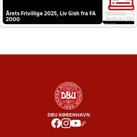
Årets Frivillige 2025, Liv Gish fra FA
Webinar - K
2000
foråret 202
DBU KØBENHAVN