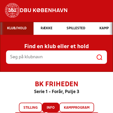
DBU KØBENHAVN
Hvad vil du søge efter?
KLUB/HOLD
RÆKKE
SPILLESTED
KAMP
INDHOLD OG NYHEDER
Find en klub eller et hold
STILLINGER, RESULTATER, KLUBBER OG
HOLD
BK FRIHEDEN
Serie 1 - Forår, Pulje 3
STILLING
INFO
KAMPPROGRAM