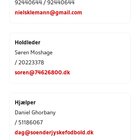
92440644 / 92440644
nielsklemann@gmail.com
Holdleder
Søren Moshage
/ 20223378
soren@74626800.dk
Hjælper
Daniel Ghorbany
/ 51186067
dag@soenderjyskefodbold.dk