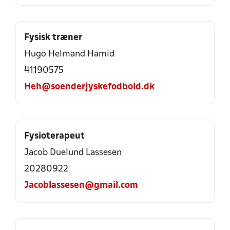
Fysisk træner
Hugo Helmand Hamid
41190575
Heh@soenderjyskefodbold.dk
Fysioterapeut
Jacob Duelund Lassesen
20280922
Jacoblassesen@gmail.com