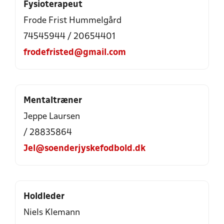
Fysioterapeut
Frode Frist Hummelgård
74545944 / 20654401
frodefristed@gmail.com
Mentaltræner
Jeppe Laursen
/ 28835864
Jel@soenderjyskefodbold.dk
Holdleder
Niels Klemann