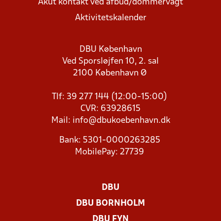
Akut kontakt ved afbud/dommervagt
Aktivitetskalender
DBU København
Ved Sporsløjfen 10, 2. sal
2100 København Ø
Tlf: 39 277 144 (12:00-15:00)
CVR: 63928615
Mail:
info@dbukoebenhavn.dk
Bank: 5301-0000263285
MobilePay: 27739
DBU
DBU BORNHOLM
DBU FYN