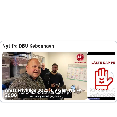
Nyt fra DBU København
Årets Frivillige 2025, Liv Gish fra FA
Webinar - K
2000
foråret 202