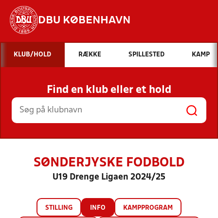
DBU KØBENHAVN
Hvad vil du søge efter?
KLUB/HOLD
RÆKKE
SPILLESTED
KAMP
INDHOLD OG NYHEDER
Find en klub eller et hold
STILLINGER, RESULTATER, KLUBBER OG
HOLD
SØNDERJYSKE FODBOLD
U19 Drenge Ligaen 2024/25
STILLING
INFO
KAMPPROGRAM