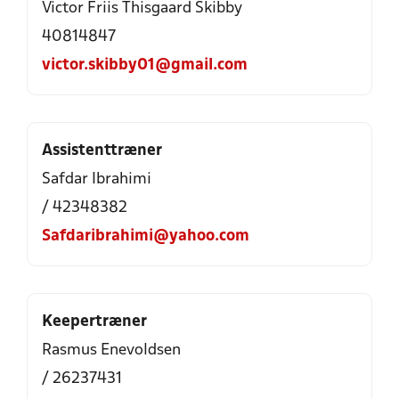
Victor Friis Thisgaard Skibby
40814847
victor.skibby01@gmail.com
Assistenttræner
Safdar Ibrahimi
/ 42348382
Safdaribrahimi@yahoo.com
Keepertræner
Rasmus Enevoldsen
/ 26237431