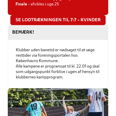
Finale
- afvikles i uge 25
SE LODTRÆKNINGEN TIL 7:7 - KVINDER
BEMÆRK!
Klubber uden banetid er nødsaget til at søge
resttider via foreningsportalen hos
Københavns Kommune.
Alle kampene er programsat til kl. 22.01 og skal
som udgangspunkt forblive i ugen af hensyn til
klubbernes kampprogram.