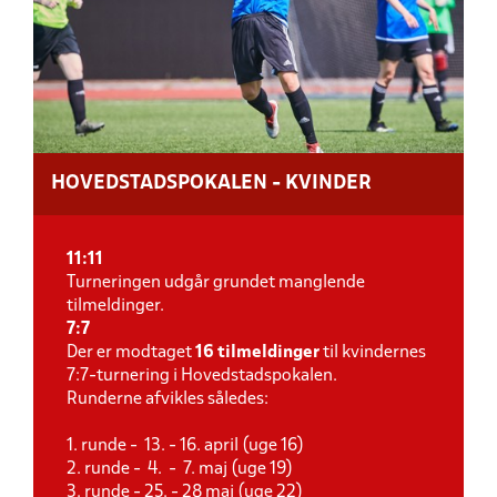
HOVEDSTADSPOKALEN - KVINDER
11:11
Turneringen udgår grundet manglende
tilmeldinger.
7:7
Der er modtaget
16 tilmeldinger
til kvindernes
7:7-turnering i Hovedstadspokalen.
Runderne afvikles således:
1. runde - 13. - 16. april (uge 16)
2. runde - 4. - 7. maj (uge 19)
3. runde - 25. - 28 maj (uge 22)