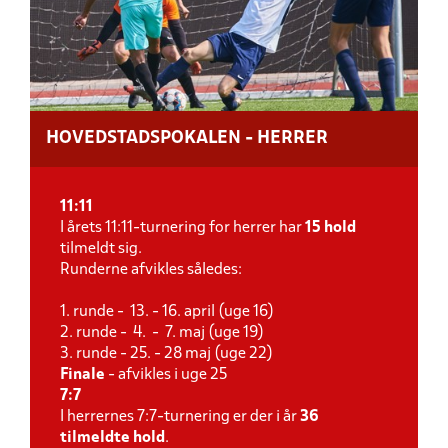
HOVEDSTADSPOKALEN - HERRER
11:11
I årets 11:11-turnering for herrer har
15 hold
tilmeldt sig.
Runderne afvikles således:
1. runde - 13. - 16. april (uge 16)
2. runde - 4. - 7. maj (uge 19)
3. runde - 25. - 28 maj (uge 22)
Finale
- afvikles i uge 25
7:7
I herrernes 7:7-turnering er der i år
36
tilmeldte hold
.