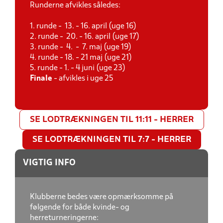
Runderne afvikles således:
1. runde - 13. - 16. april (uge 16)
2. runde - 20. - 16. april (uge 17)
3. runde - 4. - 7. maj (uge 19)
4. runde - 18. - 21 maj (uge 21)
5. runde - 1. - 4 juni (uge 23)
Finale
- afvikles i uge 25
SE LODTRÆKNINGEN TIL 11:11 - HERRER
SE LODTRÆKNINGEN TIL 7:7 - HERRER
VIGTIG INFO
Klubberne bedes være opmærksomme på
følgende for både kvinde- og
herreturneringerne: