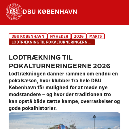
DBU KØBENHAVN
Hvad vil du søge efter?
DBU KØBENHAVN
NYHEDER
2026
MARTS
INDHOLD OG NYHEDER
LODTRÆKNING TIL POKALTURNERINGERNE 2026
STILLINGER, RESULTATER, KLUBBER OG
LODTRÆKNING TIL
HOLD
POKALTURNERINGERNE 2026
Lodtrækningen danner rammen om endnu en
pokalsæson, hvor klubber fra hele DBU
København får mulighed for at møde nye
modstandere – og hvor der traditionen tro
kan opstå både tætte kampe, overraskelser og
gode pokalhistorier.