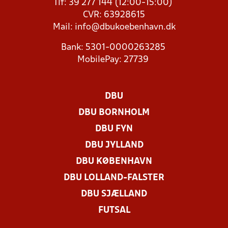
Tlf: 39 277 144 (12:00-15:00)
CVR: 63928615
Mail:
info@dbukoebenhavn.dk
Bank: 5301-0000263285
MobilePay: 27739
DBU
DBU BORNHOLM
DBU FYN
DBU JYLLAND
DBU KØBENHAVN
DBU LOLLAND-FALSTER
DBU SJÆLLAND
FUTSAL