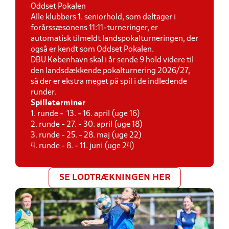
Oddset Pokalen
Alle klubbers 1. seniorhold, som deltager i
forårssæsonens 11:11-turneringer, er
automatisk tilmeldt landspokalturneringen, der
også er kendt som Oddset Pokalen.
DBU København skal i år sende 9 hold videre til
den landsdækkende pokalturnering 2026/27,
så der er ekstra meget på spil i de indledende
runder.
Spilleterminer
1. runde - 13. - 16. april (uge 16)
2. runde - 27. - 30. april (uge 18)
3. runde - 25. - 28. maj (uge 22)
4. runde - 8. - 11. juni (uge 24)
SE LODTRÆKNINGEN HER