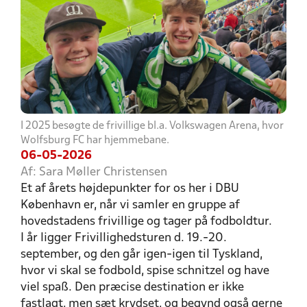
I 2025 besøgte de frivillige bl.a. Volkswagen Arena, hvor
Wolfsburg FC har hjemmebane.
06-05-2026
Af: Sara Møller Christensen
Et af årets højdepunkter for os her i DBU
København er, når vi samler en gruppe af
hovedstadens frivillige og tager på fodboldtur.
I år ligger Frivillighedsturen d. 19.-20.
september, og den går igen-igen til Tyskland,
hvor vi skal se fodbold, spise schnitzel og have
viel spaß. Den præcise destination er ikke
fastlagt, men sæt krydset, og begynd også gerne