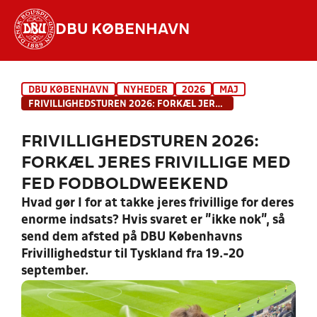
DBU KØBENHAVN
Hvad vil du søge efter?
DBU KØBENHAVN
NYHEDER
2026
MAJ
INDHOLD OG NYHEDER
FRIVILLIGHEDSTUREN 2026: FORKÆL JERES FRIVILLIGE MED FED FODBOLDWEEKEND
STILLINGER, RESULTATER, KLUBBER OG
FRIVILLIGHEDSTUREN 2026:
HOLD
FORKÆL JERES FRIVILLIGE MED
FED FODBOLDWEEKEND
Hvad gør I for at takke jeres frivillige for deres
enorme indsats? Hvis svaret er "ikke nok", så
send dem afsted på DBU Københavns
Frivillighedstur til Tyskland fra 19.-20
september.