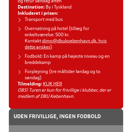
og retur søndag aften
Destination:
By i Tyskland
Inkluderet i prisen:
Transport med bus
Overnatning på hotel (tillæg for
enkeltværelse: 500 kr.
Kontakt
dimo@dbukoebenhavn.dk, hvis
dette ønskes)
Fodbold: En kamp på højeste niveau og en
breddekamp
Forplejning (tre måltider lørdag og to
søndag)
Tilmelding:
KLIK HER
OBS! Turen er kun for frivillige i klubber, der er
medlem af DBU København.
UDEN FRIVILLIGE, INGEN FODBOLD