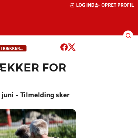
LOG IND
OPRET PROFIL
FORLÆNGET TILMELDINGSFRIST I RÆKKER FOR ÆLDRE
RÆKKER FOR
 juni - Tilmelding sker