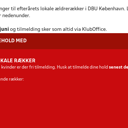
inger til efterårets lokale ældrerækker i DBU København.
er nedenunder.
juni
og tilmelding sker som altid via KlubOffice.
EHOLD MED
LOKALE RÆKKER
g kvinder er der fri tilmelding. Husk at tilmelde dine hold
senest de
gende rækker: