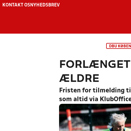
KONTAKT OS
NYHEDSBREV
DBU KØBE
FORLÆNGET 
ÆLDRE
Fristen for tilmelding t
som altid via KlubOffice