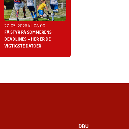
27-05-2026 kl. 08.00
FÅ STYR PÅ SOMMERENS
DEADLINES – HER ER DE
VIGTIGSTE DATOER
DBU