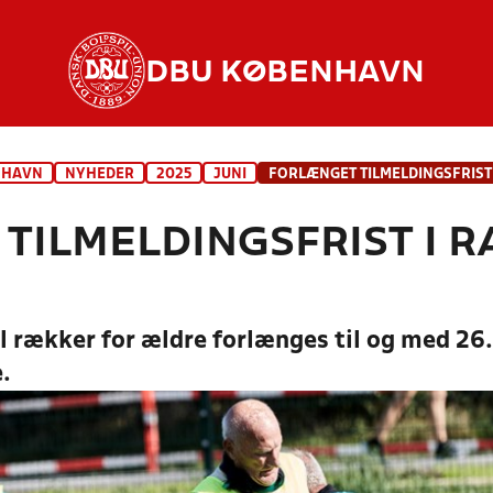
DBU KØBENHAVN
NHAVN
NYHEDER
2025
JUNI
TILMELDINGSFRIST I 
il rækker for ældre forlænges til og med 26.
.