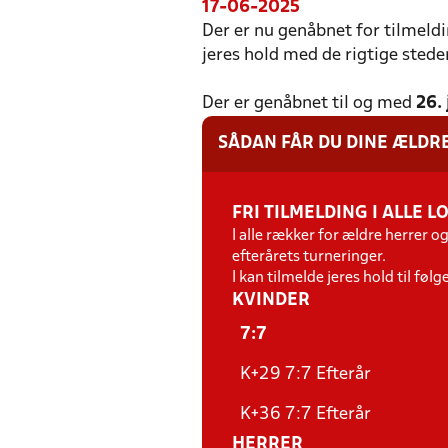
17-06-2025
Der er nu genåbnet for tilmeld
jeres hold med de rigtige sted
Der er genåbnet
til og med
26. 
SÅDAN FÅR DU DINE ÆLDR
FRI TILMELDING I ALLE 
I alle rækker for ældre herrer o
efterårets turneringer.
I kan tilmelde jeres hold til føl
KVINDER
7:7
K+29 7:7 Efterår
K+36 7:7 Efterår
HERRER