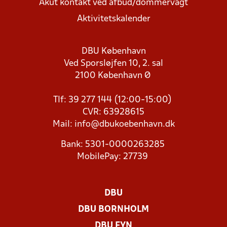
Akut kontakt ved afbud/dommervagt
Aktivitetskalender
DBU København
Ved Sporsløjfen 10, 2. sal
2100 København Ø
Tlf: 39 277 144 (12:00-15:00)
CVR: 63928615
Mail:
info@dbukoebenhavn.dk
Bank: 5301-0000263285
MobilePay: 27739
DBU
DBU BORNHOLM
DBU FYN