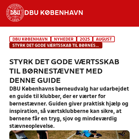
DBU KØBENHAVN
Hvad vil du søge efter?
DBU KØBENHAVN
NYHEDER
2025
AUGUST
INDHOLD OG NYHEDER
STYRK DET GODE VÆRTSSKAB TIL BØRNESTÆVNET MED DENNE GUIDE
STILLINGER, RESULTATER, KLUBBER OG
STYRK DET GODE VÆRTSSKAB
HOLD
TIL BØRNESTÆVNET MED
DENNE GUIDE
DBU Københavns børneudvalg har udarbejdet
en guide til klubber, der er værter for
børnestævner. Guiden giver praktisk hjælp og
inspiration, så værtsklubberne kan sikre, at
børnene får en tryg, sjov og mindeværdig
stævneoplevelse.