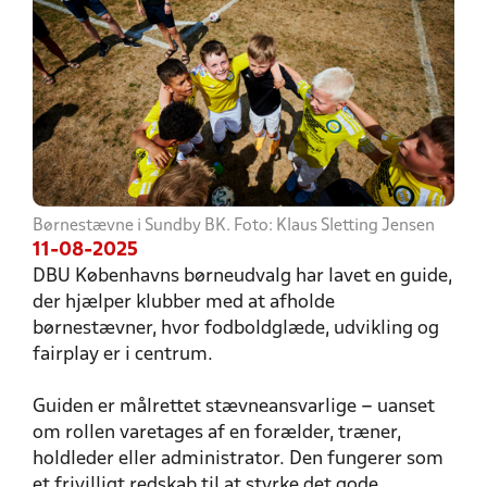
Børnestævne i Sundby BK. Foto: Klaus Sletting Jensen
11-08-2025
DBU Københavns børneudvalg har lavet en guide,
der hjælper klubber med at afholde
børnestævner, hvor fodboldglæde, udvikling og
fairplay er i centrum.
Guiden er målrettet stævneansvarlige – uanset
om rollen varetages af en forælder, træner,
holdleder eller administrator. Den fungerer som
et frivilligt redskab til at styrke det gode